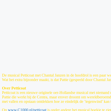
De musical Petticoat met Chantal Janzen in de hoofdrol is een paar w
Wat het extra bijzonder maakt, is dat Pattie (gespeeld door Chantal J
Over Petticoat
Petticoat is een nieuwe originele oer-Hollandse musical met niemand mi
Pattie die werkt bij de Centra, maar erover droomt om wereldberoemd te
met vallen en opstaan ontdekken hoe ze eindelijk de ’tegenwind’ kan tro
Op
www.C1000.nl/petticoat
is onder andere het musical boekje te zie