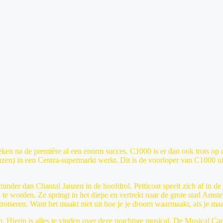
eken na de première al een enorm succes. C1000 is er dan ook trots op 
anzen) in een Centra-supermarkt werkt. Dit is de voorloper van C1000 ui
nder dan Chantal Janzen in de hoofdrol. Petticoat speelt zich af in de 
 worden. Ze springt in het diepe en vertrekt naar de grote stad Amsterda
tseren. Want het maakt niet uit hoe je je droom waarmaakt, als je maar b
n. Hierin is alles te vinden over deze prachtige musical. De Musical Ca