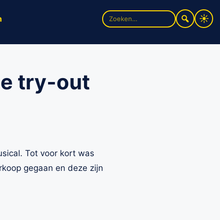
Zoek
n
naar:
e try-out
usical. Tot voor kort was
verkoop gegaan en deze zijn