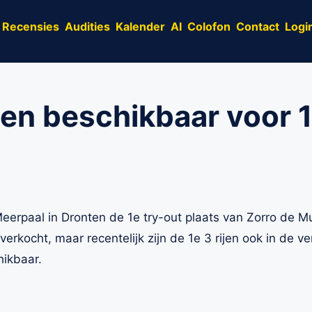
Recensies
Audities
Kalender
AI
Colofon
Contact
Logi
sen beschikbaar voor 1
 Meerpaal in Dronten de 1e try-out plaats van Zorro de M
itverkocht, maar recentelijk zijn de 1e 3 rijen ook in de 
hikbaar.