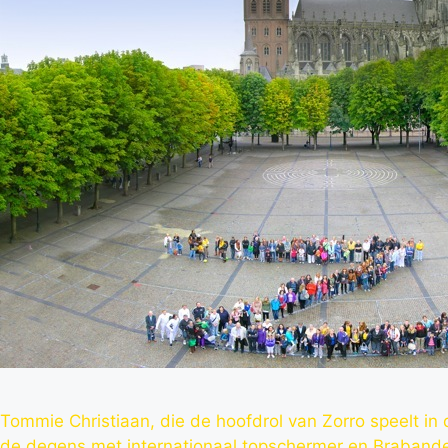
Tommie Christiaan, die de hoofdrol van Zorro speelt i
de degens met internationaal topschermer en Braband