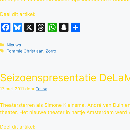
Deel dit artikel:
Facebook
Bluesky
X
Threads
WhatsApp
Snapchat
Delen
Categorieën
Nieuws
Tags
Tommie Christiaan
,
Zorro
Seizoenspresentatie DeLa
17 mei, 2011
door
Tessa
Theatersterren als Simone Kleinsma, André van Duin e
theater. Het nieuwe theater in hartje Amsterdam werd v
Deel dit artikel: