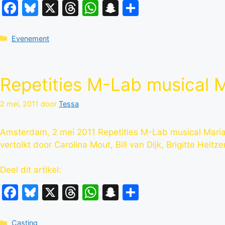
Facebook
Bluesky
X
Threads
WhatsApp
Snapchat
Delen
Categorieën
Evenement
Repetities M-Lab musical M
2 mei, 2011
door
Tessa
Amsterdam, 2 mei 2011 Repetities M-Lab musical Maria!
vertolkt door Carolina Mout, Bill van Dijk, Brigitte Heitz
Deel dit artikel:
Facebook
Bluesky
X
Threads
WhatsApp
Snapchat
Delen
Categorieën
Casting