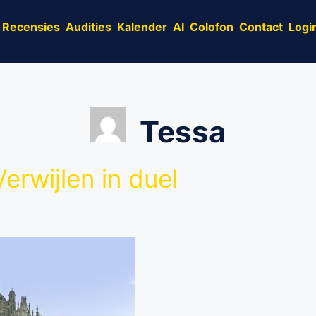
Recensies
Audities
Kalender
AI
Colofon
Contact
Logi
Tessa
erwijlen in duel