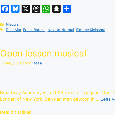
Facebook
Bluesky
X
Threads
WhatsApp
Snapchat
Delen
Categorieën
Nieuws
Tags
DeLaMar
,
Freek Bartels
,
Next to Normal
,
Simone Kleinsma
Open lessen musical
17 mei, 2011
door
Tessa
Broadway Academy is in 2005 van start gegaan. Doel is
Londen of New York. Dan kan men gewoon in …
Lees v
Deel dit artikel: