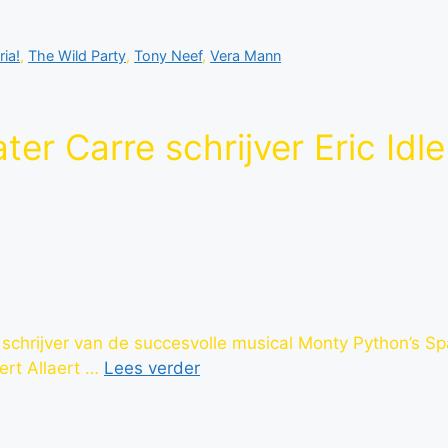
ia!
,
The Wild Party
,
Tony Neef
,
Vera Mann
ter Carre schrijver Eric Idl
 schrijver van de succesvolle musical Monty Python’s S
ert Allaert …
Lees verder