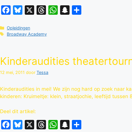
Facebook
Bluesky
X
Threads
WhatsApp
Snapchat
Delen
Categorieën
Opleidingen
Tags
Broadway Academy
Kinderaudities theatertour
12 mei, 2011
door
Tessa
Kinderaudities in mei! We zijn nog hard op zoek naar k
kinderen: Kruimeltje: klein, straatjochie, leeftijd tussen
Deel dit artikel:
Facebook
Bluesky
X
Threads
WhatsApp
Snapchat
Delen