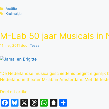
Categorieën
Auditie
Tags
Kruimeltje
M-Lab 50 jaar Musicals in
11 mei, 2011
door
Tessa
“De Nederlandse musicalgeschiedenis begint eigenlijk bij
Nederland in theater M-lab in Amsterdam. Met dit festi
Deel dit artikel:
Facebook
Bluesky
X
Threads
WhatsApp
Snapchat
Delen