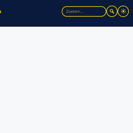
Zoek
n
naar: