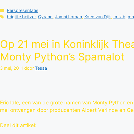
Categorieën
Perspresentatie
Tags
brigitte heitzer
,
Cyrano
,
Jamai Loman
,
Koen van Dijk
,
m-lab
,
mar
Op 21 mei in Koninklijk Thea
Monty Python’s Spamalot
3 mei, 2011
door
Tessa
Eric Idle, een van de grote namen van Monty Python en
mei ontvangen door producenten Albert Verlinde en Ge
Deel dit artikel: