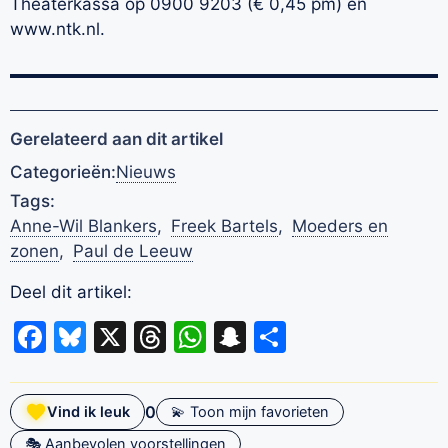
Theaterkassa op 0900 9203 (€ 0,45 pm) en
www.ntk.nl.
Gerelateerd aan dit artikel
Categorieën:
Nieuws
Tags:
Anne-Wil Blankers
,
Freek Bartels
,
Moeders en
zonen
,
Paul de Leeuw
Deel dit artikel:
Facebook
Bluesky
X
Threads
WhatsApp
Snapchat
Delen
0
Vind ik leuk
💫 Toon mijn favorieten
🎭 Aanbevolen voorstellingen