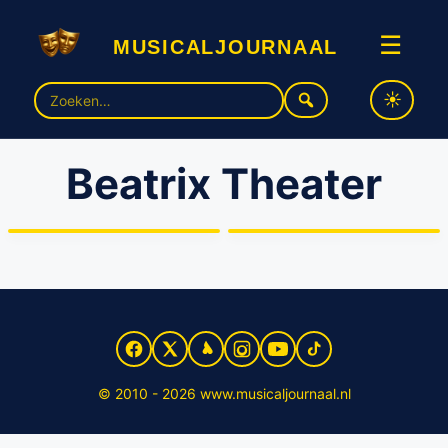
musicaljournaal
☰
Zoek
naar:
Beatrix Theater
Beatrix Theater Utrecht eert
Mies Bouwman met eigen
Al eerder asbestproblemen
foyer
in Beatrix Theater
© 2010 - 2026 www.musicaljournaal.nl