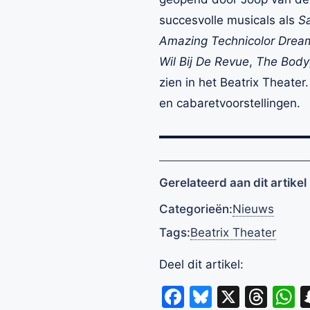
succesvolle musicals als
Sa
Amazing Technicolor Drea
Wil Bij De Revue
,
The Bod
zien in het Beatrix Theater
en cabaretvoorstellingen.
Gerelateerd aan dit artikel
Categorieën:
Nieuws
Tags:
Beatrix Theater
Deel dit artikel:
Facebook
Bluesky
X
Thr
W