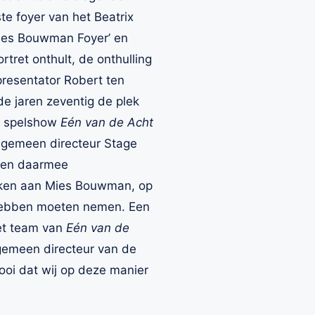
e foyer van het Beatrix
Mies Bouwman Foyer’ en
tret onthult, de onthulling
resentator Robert ten
de jaren zeventig de plek
 spelshow
Eén van de Acht
algemeen directeur Stage
 en daarmee
anken aan Mies Bouwman, op
r hebben moeten nemen. Een
het team van
Eén van de
lgemeen directeur van de
mooi dat wij op deze manier