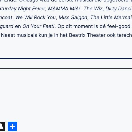
turday Night Fever
,
MAMMA MIA!
,
The Wiz
,
Dirty Danc
mcoat
,
We Will Rock You
,
Miss Saigon
,
The Little Merma
yguard
en
On Your Feet!
. Op dit moment is dé feel-good
. Naast musicals kun je in het Beatrix Theater ook terech
eads
hatsApp
Snapchat
Delen