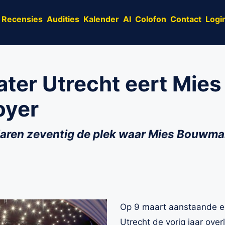
Recensies
Audities
Kalender
AI
Colofon
Contact
Logi
ater Utrecht eert Mi
oyer
 jaren zeventig de plek waar Mies Bouwm
Op 9 maart aanstaande ee
Utrecht de vorig jaar over