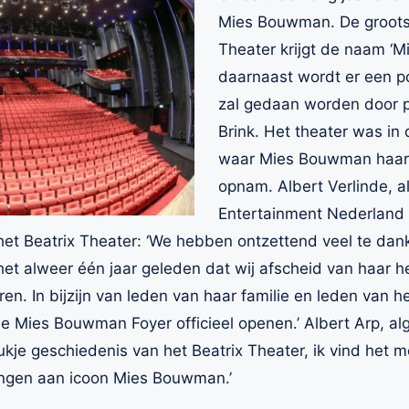
Mies Bouwman. De grootst
Theater krijgt de naam ‘
daarnaast wordt er een por
zal gedaan worden door p
Brink. Het theater was in 
waar Mies Bouwman haar
opnam. Albert Verlinde, 
Entertainment Nederland
 het Beatrix Theater: ‘We hebben ontzettend veel te d
 het alweer één jaar geleden dat wij afscheid van haa
n. In bijzijn van leden van haar familie en leden van 
e Mies Bouwman Foyer officieel openen.’ Albert Arp, a
ukje geschiedenis van het Beatrix Theater, ik vind het 
ngen aan icoon Mies Bouwman.’