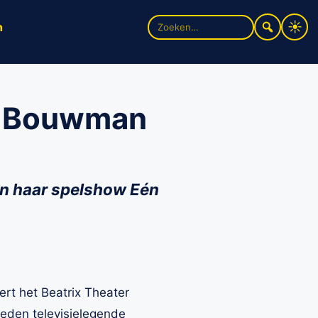
Zoek
n
naar:
es Bouwman
an haar spelshow Eén
rt het Beatrix Theater
leden televisielegende