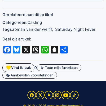
Gerelateerd aan dit artikel
Categorieën:
Casting
Tags:
roman van der werff
,
Saturday Night Fever
Deel dit artikel:
Facebook
Bluesky
X
Threads
WhatsApp
Snapchat
Delen
0
Vind ik leuk
💫 Toon mijn favorieten
🎭 Aanbevolen voorstellingen
© 2010 - 2026 www.musicaljournaal.nl