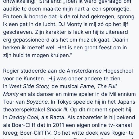
ontwikkeling!” Stralend: „Toen ik werd gevraagd om
auditie te doen maakte mijn hart al een sprongetje.
En toen ik hoorde dat ik de rol had gekregen, sprong
ik een gat in de lucht. DJ Monty is mij zó op het lijf
geschreven. Zijn karakter is leuk en hij is uiteraard
erg gepassioneerd als het om muziek gaat. Daarin
herken ik mezelf wel. Het is een groot feest om in
zijn huid te mogen kruipen.”
Rogier studeerde aan de Amsterdamse Hogeschool
voor de Kunsten. Hij was onder andere te zien
in
West Side Story,
de musical
Fame, The Full
Monty
en als danser en mime speler in de Millennium
Tour van
Boyzone.
In Tokyo speelde hij in het Japans
theaterspektakel
Shock III.
Op dit moment speelt hij
in
Daddy Cool,
als Razta. Als cabaretier is hij bekend
als Boer-Cliff dat in 2011 een eigen online tv-kanaal
kreeg; Boer-CliffTV. Op het witte doek was Rogier te