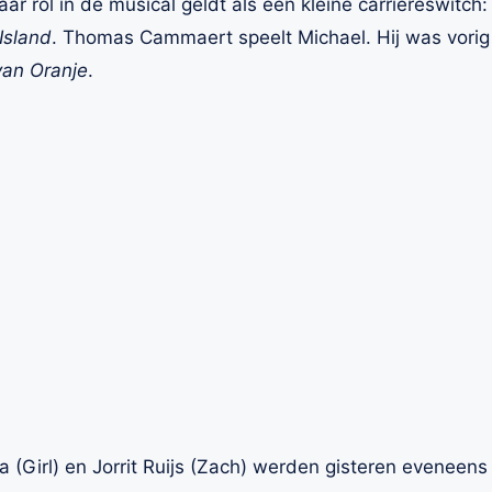
ar rol in de musical geldt als een kleine carrièreswitch:
Island
. Thomas Cammaert speelt Michael. Hij was vorig 
van Oranje
.
ra (Girl) en Jorrit Ruijs (Zach) werden gisteren evenee