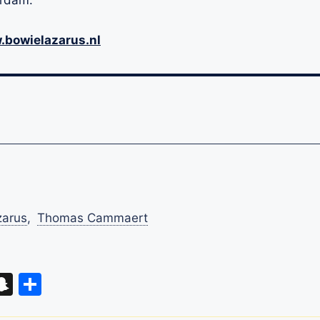
erdam.
bowielazarus.nl
zarus
,
Thomas Cammaert
eads
hatsApp
Snapchat
Delen