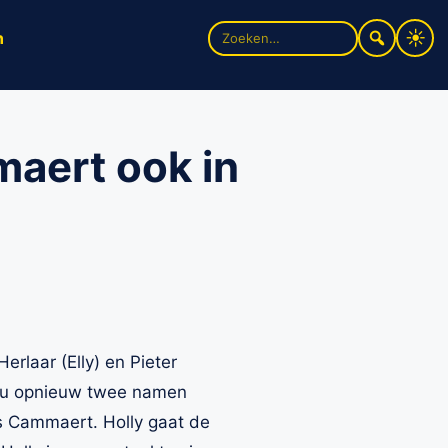
Zoek
n
naar:
aert ook in
rlaar (Elly) en Pieter
r nu opnieuw twee namen
 Cammaert. Holly gaat de