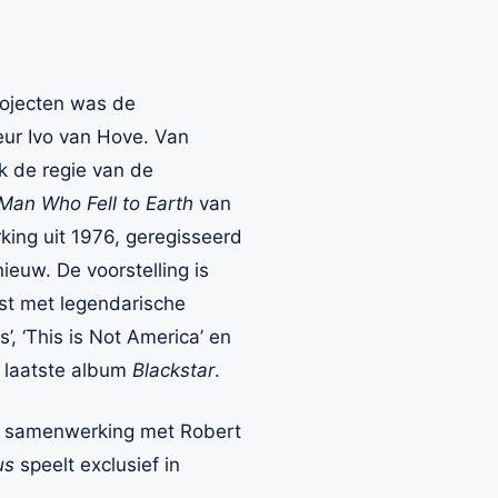
rojecten was de
seur Ivo van Hove. Van
 de regie van de
Man Who Fell to Earth
van
king uit 1976, geregisseerd
euw. De voorstelling is
ijst met legendarische
’, ‘This is Not America’ en
s laatste album
Blackstar
.
n samenwerking met Robert
us
speelt exclusief in