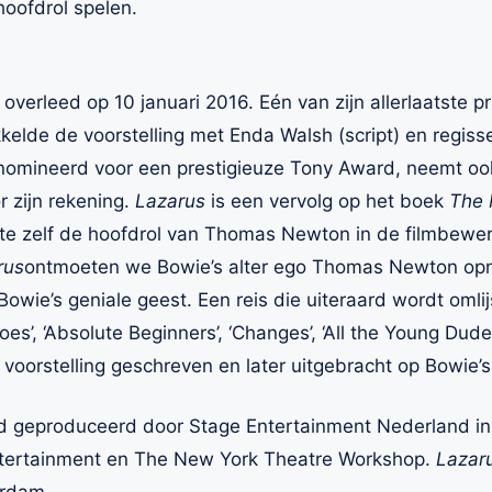
oofdrol spelen.
erleed op 10 januari 2016. Eén van zijn allerlaatste p
ikkelde de voorstelling met Enda Walsh (script) en regis
omineerd voor een prestigieuze Tony Award, neemt ook
 zijn rekening.
Lazarus
is een vervolg op het boek
The 
kte zelf de hoofdrol van Thomas Newton in de filmbewer
rus
ontmoeten we Bowie’s alter ego Thomas Newton opni
 Bowie’s geniale geest. Een reis die uiteraard wordt oml
es’, ‘Absolute Beginners’, ‘Changes’, ‘All the Young Dudes
e voorstelling geschreven en later uitgebracht op Bowie’
d geproduceerd door Stage Entertainment Nederland i
ntertainment en The New York Theatre Workshop.
Lazar