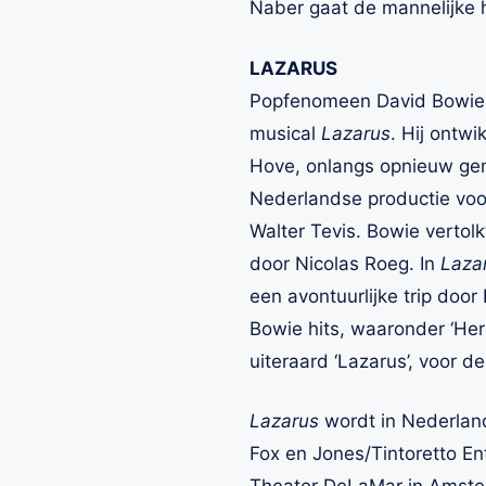
Naber gaat de mannelijke h
LAZARUS
Popfenomeen David Bowie ov
musical
Lazarus
. Hij ontw
Hove, onlangs opnieuw gen
Nederlandse productie voor
Walter Tevis. Bowie vertol
door Nicolas Roeg. In
Laza
een avontuurlijke trip door
Bowie hits, waaronder ‘Hero
uiteraard ‘Lazarus’, voor d
Lazarus
wordt in Nederlan
Fox en Jones/Tintoretto E