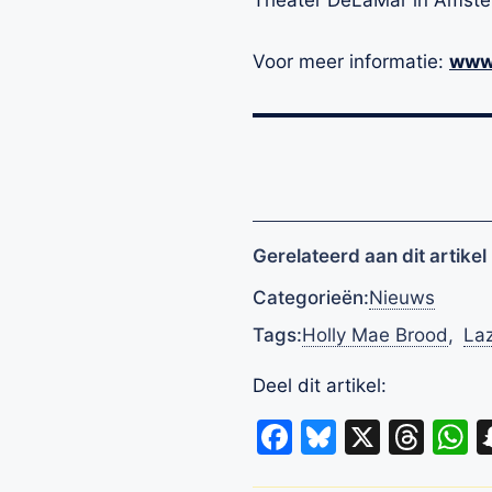
Theater DeLaMar in Amst
Voor meer informatie:
www.
Gerelateerd aan dit artikel
Categorieën:
Nieuws
Tags:
Holly Mae Brood
,
La
Deel dit artikel:
Facebook
Bluesky
X
Thr
W