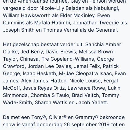
en de Amerikaanse tournee. Clay en Peirson worden
vergezeld door Nicole-Lily Baisden als Nabulungi,
William Hawksworth als Elder McKinley, Ewen
Cummins als Mafala Hatimbi, Johnathan Tweedie als
Joseph Smith en Thomas Vernal als de Generaal.
Het gezelschap bestaat verder uit: Sanchia Amber
Clarke, Jed Berry, David Brewis, Melissa Brown-
Taylor, Chinasa, Tre Copeland-Williams, George
Crawford, Jordan Lee Davies, Jemal Felix, Patrick
George, Isaac Hesketh, M-Jae Cleopatra Isaac, Evan
James, Alex James-Hatton, Nicole Louise, Fergal
McGoff, Jesus Reyes Ortiz, Lawrence Rowe, Lukin
Simmonds, Chomba S Taulo, Brad Veitch, Tommy
Wade-Smith, Sharon Wattis en Jacob Yarlett.
De met een Tony®, Olivier® en Grammy® bekroonde
show is vanaf donderdag 26 september 2019 tot en