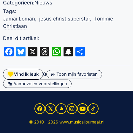
Categorieën:
Nieuws
Tags:
Jamai Loman
,
jesus christ superstar
,
Tommie
Christiaan
Deel dit artikel:
Facebook
Bluesky
X
Threads
WhatsApp
Snapchat
Delen
0
Vind ik leuk
💫 Toon mijn favorieten
🎭 Aanbevolen voorstellingen
© 2010 - 2026 www.musicaljournaal.nl