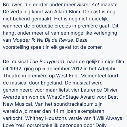
Brouwer, die eerder onder meer
Sister Act
maakte.
De vertaling komt van Allard Blom. De cast is nog
niet bekend gemaakt. Het is nog niet duidelijk
wanneer de productie precies in première gaat. Dit
hangt onder meer af van een mogelijke verlenging
van
Moeder Ik Wil Bij de Revue
. Deze
voorstelling speelt in elk geval tot de zomer.
De musical
The Bodyguard
, naar de gelijknamige film
uit 1992, ging op 5 december 2012 in het Adelphi
Theatre in première op West End. Momenteel tourt
de musical door Engeland. De musical werd
genomineerd voor maar liefst vier Laurence Olivier
Awards en won de WhatOnStage Award voor Best
New Musical. Van het soundtrackalbum zijn
wereldwijd meer dan 44 miljoen exemplaren
verkocht. Whitney Houstons versie van ‘I Will Always
Love You’, oorspronkelijk gezongen door Dolly