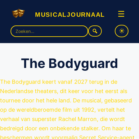
musicaljournaal
☰
Zoek
naar:
The Bodyguard
The Bodyguard keert vanaf 2027 terug in de
Nederlandse theaters, dit keer voor het eerst als
tournee door het hele land. De musical, gebaseerd
op de wereldberoemde film uit 1992, vertelt het
verhaal van superster Rachel Marron, die wordt
bedreigd door een onbekende stalker. Om haar te
beschermen wordt voormalig Secret Service-agent