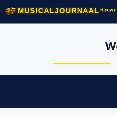
musicaljournaal
Nieuws
Wo
Geniet van een vrolijk
muziekspektakel
tijdens de Woezel & Pip
Sing-a-Long!