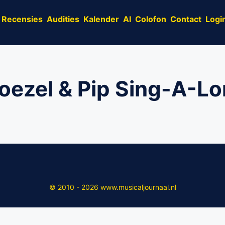
Recensies
Audities
Kalender
AI
Colofon
Contact
Logi
ezel & Pip Sing-A-L
© 2010 - 2026 www.musicaljournaal.nl