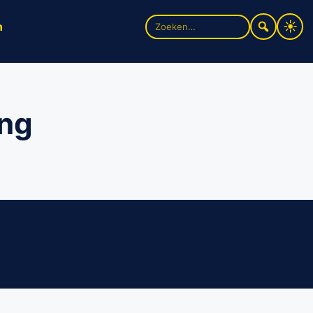
Zoek
n
naar:
ong