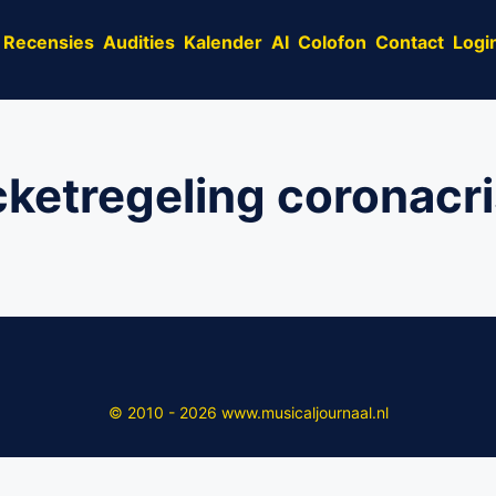
Recensies
Audities
Kalender
AI
Colofon
Contact
Logi
cketregeling coronacri
© 2010 - 2026 www.musicaljournaal.nl