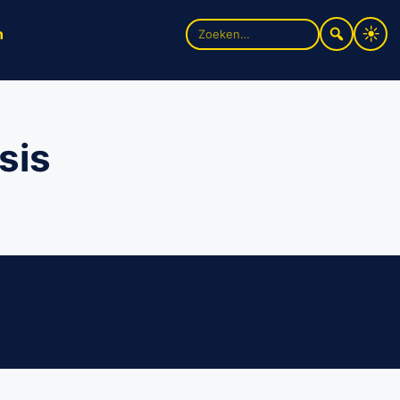
Zoek
n
naar:
sis