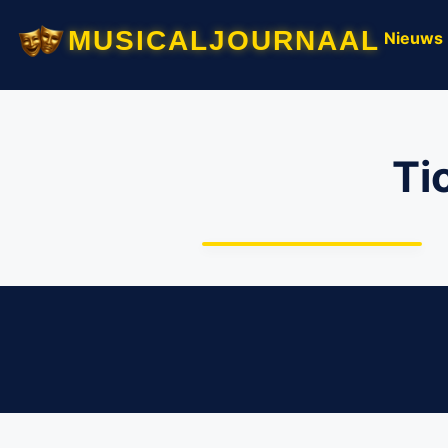
musicaljournaal
Nieuws
Ti
Veelgestelde vragen
Ticketregeling
coronacrisis