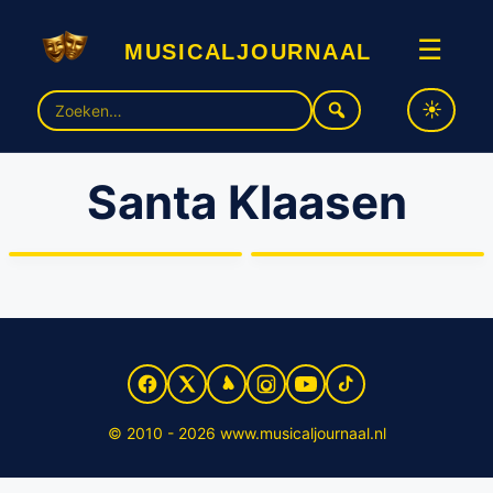
musicaljournaal
☰
Zoek
naar:
Santa Klaasen
Alex Klaasen lanceert
tweede single van
Alex Klaasen brengt
succesvol kerstalbum!
kerstalbum uit!
© 2010 - 2026 www.musicaljournaal.nl