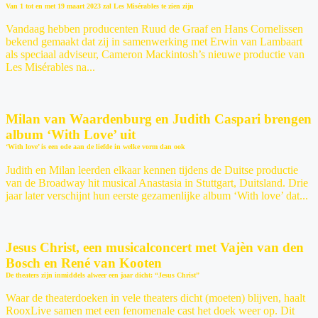
Van 1 tot en met 19 maart 2023 zal Les Misérables te zien zijn
Vandaag hebben producenten Ruud de Graaf en Hans Cornelissen
bekend gemaakt dat zij in samenwerking met Erwin van Lambaart
als speciaal adviseur, Cameron Mackintosh’s nieuwe productie van
Les Misérables na...
Milan van Waardenburg en Judith Caspari brengen
album ‘With Love’ uit
‘With love’ is een ode aan de liefde in welke vorm dan ook
Judith en Milan leerden elkaar kennen tijdens de Duitse productie
van de Broadway hit musical Anastasia in Stuttgart, Duitsland. Drie
jaar later verschijnt hun eerste gezamenlijke album ‘With love’ dat...
Jesus Christ, een musicalconcert met Vajèn van den
Bosch en René van Kooten
De theaters zijn inmiddels alweer een jaar dicht: “Jesus Christ”
Waar de theaterdoeken in vele theaters dicht (moeten) blijven, haalt
RooxLive samen met een fenomenale cast het doek weer op. Dit