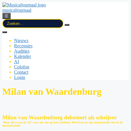
musicaljournaal
☰
Zoek
naar:
Nieuws
Recensies
Audities
Kalender
AI
Colofon
Contact
Login
Milan van Waardenburg
Milan van Waardenburg debuteert als schrijver
‘Maar dit is wat ik wil’, over een ster op het Londense West End en zijn inspirerende reis in de
musicalwereld