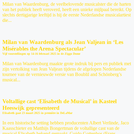
Milan van Waardenburg, de veelbelovende musicalster die de harten
van het publiek heeft veroverd, heeft een unieke mijlpaal bereikt. Op
slechts dertigjarige leeftijd is hij de eerste Nederlandse musicalartiest
die...
Milan van Waardenburg als Jean Valjean in ‘Les
Misérables the Arena Spectacular’
Vijf voorstellingen op 14-16 februari 2025 in de Ziggo Dome
Milan van Waardenburg maakte grote indruk bij pers en publiek met
zijn vertolking van Jean Valjean tijdens de afgelopen Nederlandse
tournee van de vernieuwde versie van Boublil and Schönberg’s
musical...
Voltallige cast ‘Elisabeth de Musical’ in Kasteel
Heeswijk gepresenteerd
Elisabeth gaat 23 maart 2025 in première in DeLaMar
In een historische setting hebben producenten Albert Verlinde, Jaco
Kaasschieter en Matthijs Bongertman de voltallige cast van de
musical Elisabeth bekend gemaakt. Guido Gottenbos (Frans