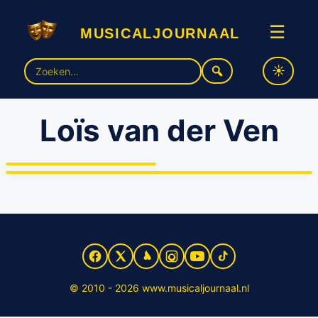
musicaljournaal
☰
Zoek
naar:
Loïs van der Ven
Loïs van de Ven als Lot
Kleinhart in Urinetown de
Musical
Henk Poort laat Dorus herleven
© 2010 - 2026 www.musicaljournaal.nl