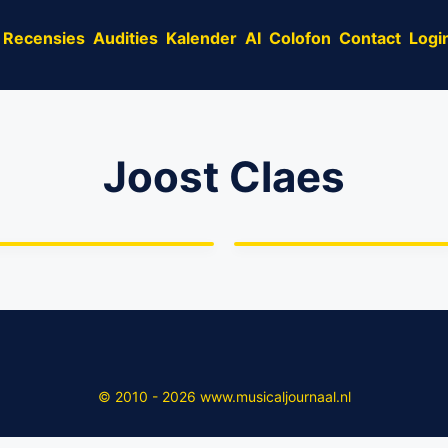
Recensies
Audities
Kalender
AI
Colofon
Contact
Logi
Joost Claes
Volledige cast ‘Hugo de
Groot, de musical’ nu
ie boekenkist
bekend
© 2010 - 2026 www.musicaljournaal.nl