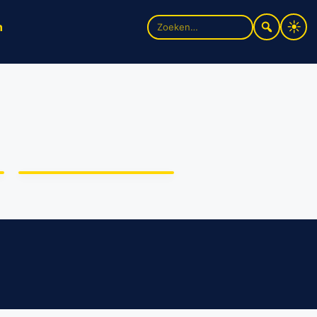
Zoek
n
naar:
Repetities ‘Romeo en
Julia’ van start