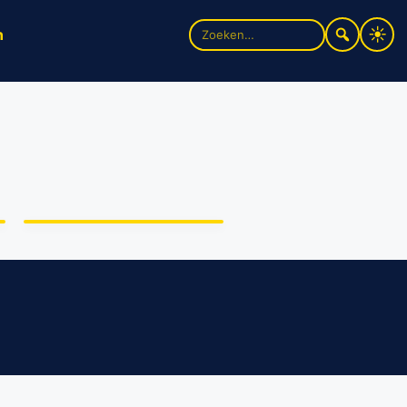
Zoek
n
naar:
“Kruimeltje” Joes
Brauers heeft rol in
musical Dik Trom