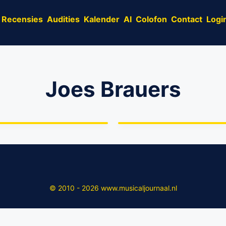
Recensies
Audities
Kalender
AI
Colofon
Contact
Logi
Joes Brauers
Joes Brauers speelt
Kapelaan Odekerke in
‘Dagboek van een
‘Dagboek van een
Herdershond’
© 2010 - 2026 www.musicaljournaal.nl