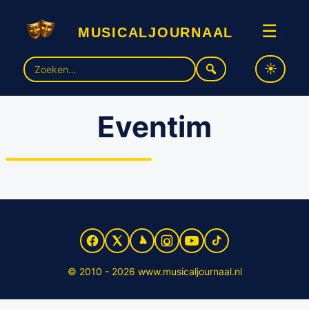
musicaljournaal
☰
Zoek
naar:
Eventim
Eventim lanceert eigen
doorverkoopplatform
© 2010 - 2026 www.musicaljournaal.nl