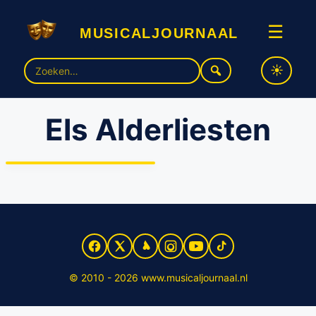
musicaljournaal
☰
Zoek
naar:
Els Alderliesten
Verslagenheid na
overlijden danseressen
Sanne Gresnigt en Els
Alderliesten
© 2010 - 2026 www.musicaljournaal.nl