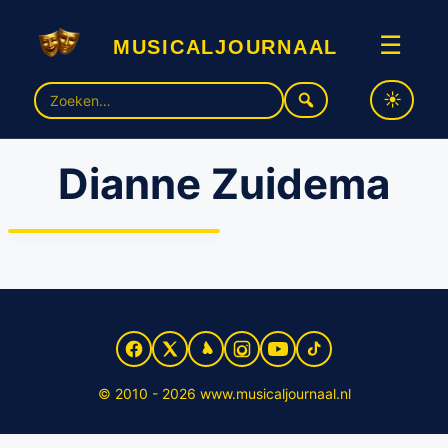
musicaljournaal
☰
Zoek
naar:
Dianne Zuidema
Dianne Zuidema nieuwe
directeur van DeLaMar
© 2010 - 2026 www.musicaljournaal.nl