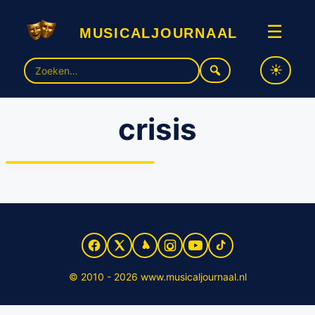
musicaljournaal
☰
Zoek
naar:
crisis
Afgelopen jaar 15% minder
bezoekers voor musicals
© 2010 - 2026 www.musicaljournaal.nl