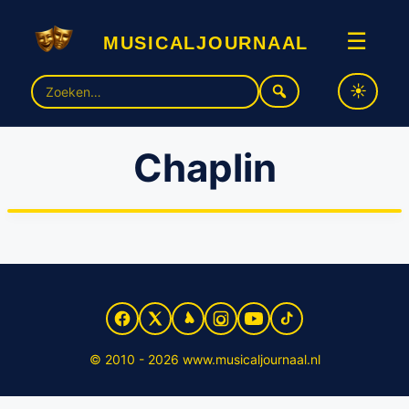
musicaljournaal
☰
Zoek
naar:
Chaplin
Chaplin nog geen hoogvlieger
© 2010 - 2026 www.musicaljournaal.nl