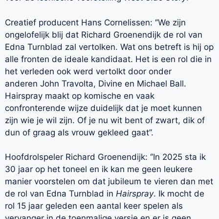
Creatief producent Hans Cornelissen: ‘
’
We zijn
ongelofelijk blij dat Richard Groenendijk de rol van
Edna Turnblad zal vertolken. Wat ons betreft is hij op
alle fronten de ideale kandidaat. Het is een rol die in
het verleden ook werd vertolkt door onder
ander
en John Travolta, Divine en Michael Ball.
Hairspray maakt op komische en vaak
confronterende wijze duidelijk dat je moet kunnen
zijn wie je wil zijn. Of je nu wit bent of zwart, dik of
dun of graag als vrouw gekleed gaat’’.
Hoofdrolspeler Richard Groenendijk: ‘
’
In 2025 sta ik
30 jaar op het toneel en ik kan me geen leukere
manier voorstelen om dat jubileum te vieren dan met
de rol van Edna Turnblad in
Hairspray
. Ik mocht de
rol 15 jaar geleden een aantal keer spelen als
vervanger in de toenmalige versie en er is geen