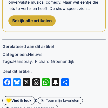
onvervalste musical comedy. Maar wel eentje die
iets te vertellen heeft. De show speelt zich…
Bekijk alle artikelen
Gerelateerd aan dit artikel
Categorieën:
Nieuws
Tags:
Hairspray
,
Richard Groenendijk
Deel dit artikel:
Facebook
Bluesky
X
Threads
WhatsApp
Snapchat
Delen
0
Vind ik leuk
💫 Toon mijn favorieten