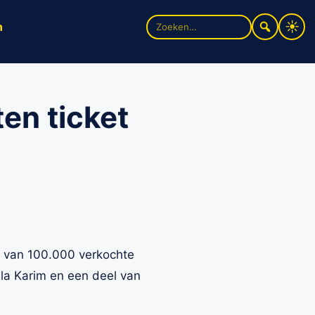
Zoek
n
naar:
en ticket
al van 100.000 verkochte
ila Karim en een deel van