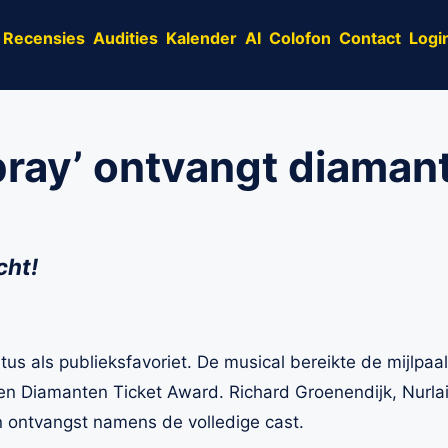
Recensies
Audities
Kalender
AI
Colofon
Contact
Logi
pray’ ontvangt diamant
cht!
atus als publieksfavoriet. De musical bereikte de mijlpa
 een Diamanten Ticket Award. Richard Groenendijk, Nurla
 ontvangst namens de volledige cast.