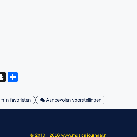
eads
hatsApp
Snapchat
Delen
mijn favorieten
🎭 Aanbevolen voorstellingen
© 2010 - 2026 www.musicaljournaal.nl