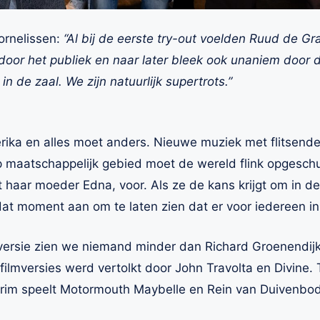
ornelissen:
“Al bij de eerste try-out voelden Ruud de Gr
oor het publiek en naar later bleek ook unaniem door d
n de zaal. We zijn natuurlijk supertrots.”
erika en alles moet anders. Nieuwe muziek met flitsende
p maatschappelijk gebied moet de wereld flink opgesch
haar moeder Edna, voor. Als ze de kans krijgt om in de 
dat moment aan om te laten zien dat er voor iedereen in
 versie zien we niemand minder dan Richard Groenendijk
 filmversies werd vertolkt door John Travolta en Divine.
arim speelt Motormouth Maybelle en Rein van Duivenbod