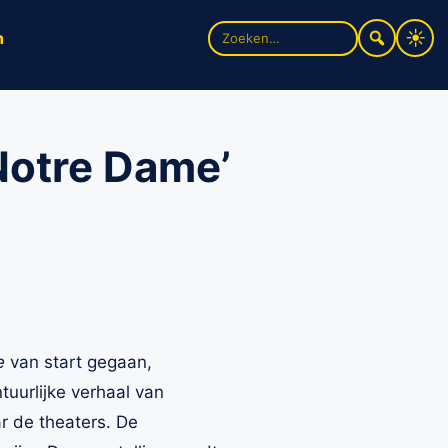
Zoek
n
naar:
 Notre Dame’
e
van start gegaan,
uurlijke verhaal van
r de theaters. De