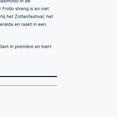
Quasimodo in de
rollo streng is en niet
ij het Zottenfestival; het
eralda en raakt in een
dam in première en toert