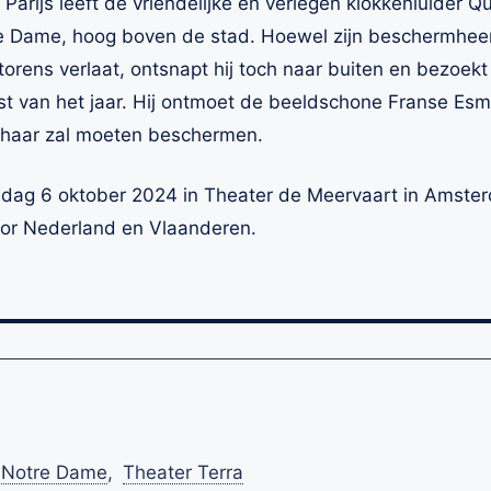
 Parijs leeft de vriendelijke en verlegen klokkenluider 
 Dame, hoog boven de stad. Hoewel zijn beschermheer F
rens verlaat, ontsnapt hij toch naar buiten en bezoekt h
eest van het jaar. Hij ontmoet de beeldschone Franse Esm
ij haar zal moeten beschermen.
ndag 6 oktober 2024 in Theater de Meervaart in Amster
oor Nederland en Vlaanderen.
n Notre Dame
,
Theater Terra