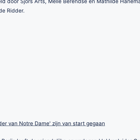
d door Sjors Arts, Melle Berendse en Mathilde Hanemaa
de Ridder.