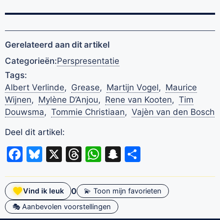
Gerelateerd aan dit artikel
Categorieën:
Perspresentatie
Tags:
Albert Verlinde
,
Grease
,
Martijn Vogel
,
Maurice
Wijnen
,
Mylène D’Anjou
,
Rene van Kooten
,
Tim
Douwsma
,
Tommie Christiaan
,
Vajèn van den Bosch
Deel dit artikel:
Facebook
Bluesky
X
Threads
WhatsApp
Snapchat
Delen
0
Vind ik leuk
💫 Toon mijn favorieten
🎭 Aanbevolen voorstellingen