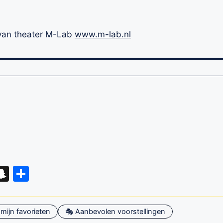
e van theater M-Lab
www.m-lab.nl
eads
hatsApp
Snapchat
Delen
mijn favorieten
🎭 Aanbevolen voorstellingen