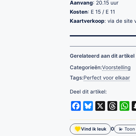
Aanvang
: 20.15 uur
Kosten
: E 15 / E 11
Kaartverkoop
: via de sit
Gerelateerd aan dit artikel
Categorieën:
Voorstelling
Tags:
Perfect voor elkaar
Deel dit artikel:
Facebook
Bluesky
X
Thr
W
0
Vind ik leuk
💫 Toon 