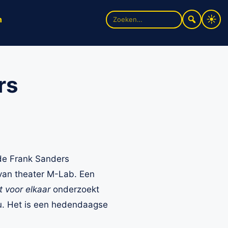
Zoek
n
naar:
rs
 de Frank Sanders
van theater M-Lab. Een
t voor elkaar
onderzoekt
nu. Het is een hedendaagse