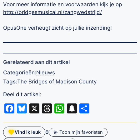
Voor meer informatie en voorwaarden kijk je op
http://bridgesmusical.nl/
zangwedstrijd/
OpusOne verheugt zicht op jullie inzending!
Gerelateerd aan dit artikel
Categorieën:
Nieuws
Tags:
The Bridges of Madison County
Deel dit artikel:
Facebook
Bluesky
X
Threads
WhatsApp
Snapchat
Delen
0
Vind ik leuk
💫 Toon mijn favorieten