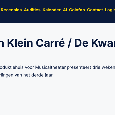
Recensies
Audities
Kalender
AI
Colofon
Contact
Logi
 Klein Carré / De Kwa
roduktiehuis voor Musicaltheater presenteert drie weke
rlingen van het derde jaar.