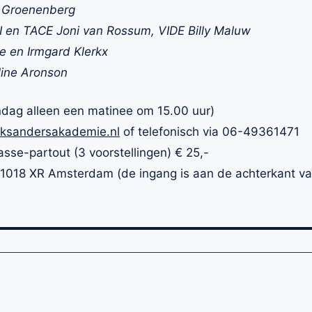
 Groenenberg
 en TACE Joni van Rossum, VIDE Billy Maluw
e en Irmgard Klerkx
ine Aronson
ndag alleen een matinee om 15.00 uur)
nksandersakademie.nl
of telefonisch via 06-49361471
Passe-partout (3 voorstellingen) € 25,-
1018 XR Amsterdam (de ingang is aan de achterkant van