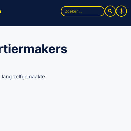
Zoek
n
naar:
rtiermakers
n lang zelfgemaakte