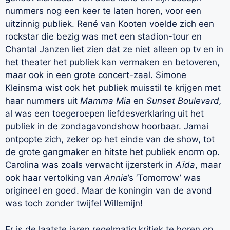
nummers nog een keer te laten horen, voor een
uitzinnig publiek. René van Kooten voelde zich een
rockstar die bezig was met een stadion-tour en
Chantal Janzen liet zien dat ze niet alleen op tv en in
het theater het publiek kan vermaken en betoveren,
maar ook in een grote concert-zaal. Simone
Kleinsma wist ook het publiek muisstil te krijgen met
haar nummers uit
Mamma Mia
en
Sunset Boulevard,
al was een toegeroepen liefdesverklaring uit het
publiek in de zondagavondshow hoorbaar. Jamai
ontpopte zich, zeker op het einde van de show, tot
de grote gangmaker en hitste het publiek enorm op.
Carolina was zoals verwacht ijzersterk in
Aïda
, maar
ook haar vertolking van
Annie
’s ‘Tomorrow’ was
origineel en goed. Maar de koningin van de avond
was toch zonder twijfel Willemijn!
Er is de laatste jaren regelmatig kritiek te horen op