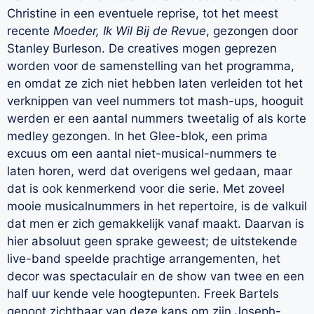
Christine in een eventuele reprise, tot het meest
recente
Moeder, Ik Wil Bij de Revue
, gezongen door
Stanley Burleson. De creatives mogen geprezen
worden voor de samenstelling van het programma,
en omdat ze zich niet hebben laten verleiden tot het
verknippen van veel nummers tot mash-ups, hooguit
werden er een aantal nummers tweetalig of als korte
medley gezongen. In het Glee-blok, een prima
excuus om een aantal niet-musical-nummers te
laten horen, werd dat overigens wel gedaan, maar
dat is ook kenmerkend voor die serie. Met zoveel
mooie musicalnummers in het repertoire, is de valkuil
dat men er zich gemakkelijk vanaf maakt. Daarvan is
hier absoluut geen sprake geweest; de uitstekende
live-band speelde prachtige arrangementen, het
decor was spectaculair en de show van twee en een
half uur kende vele hoogtepunten. Freek Bartels
genoot zichtbaar van deze kans om zijn Joseph-