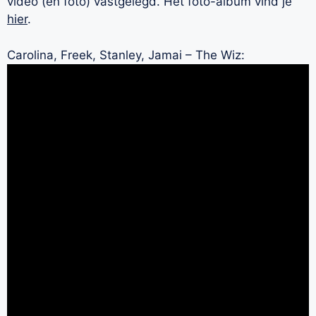
video (en foto) vastgelegd. Het foto-album vind je
hier
.
Carolina, Freek, Stanley, Jamai – The Wiz: