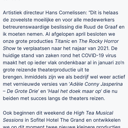
Artistiek directeur Hans Cornelissen: “Dit is helaas
de zoveelste moeilijke en voor alle medewerkers
betreurenswaardige beslissing die Ruud de Graaf en
ik moeten nemen. Al afgelopen april besloten we
onze grote producties
Titanic
en
The Rocky Horror
Show
te verplaatsen naar het najaar van 2021. De
huidige stand van zaken rond het COVID-19 virus
maakt het op ieder vlak ondenkbaar al in januari zo’n
grote reizende theaterproductie uit te
brengen.
Inmiddels zijn we als bedrijf wel weer actief
met vernieuwde versies van ‘
Adèle Conny Jasperina
– De Grote Drie
’ en ‘
Haal het doek maar op
’ die nu
beiden met succes langs de theaters reizen.
Ook beginnen dit weekend de
High Tea Musical
Sessions
in Sofitel Hotel The Grand en ontwikkelen
we op dit moment twee nieuwe kleinere producties