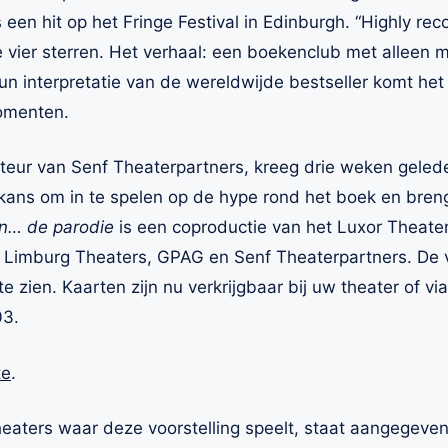
een hit op het Fringe Festival in Edinburgh. “Highly re
 vier sterren. Het verhaal: een boekenclub met alleen m
 hun interpretatie van de wereldwijde bestseller komt het
omenten.
cteur van Senf Theaterpartners, kreeg drie weken geled
kans om in te spelen op de hype rond het boek en bren
ten… de parodie
is een coproductie van het Luxor Theate
 Limburg Theaters, GPAG en Senf Theaterpartners. De vo
e zien. Kaarten zijn nu verkrijgbaar bij uw theater of vi
03.
te
.
eaters waar deze voorstelling speelt, staat aangegeve