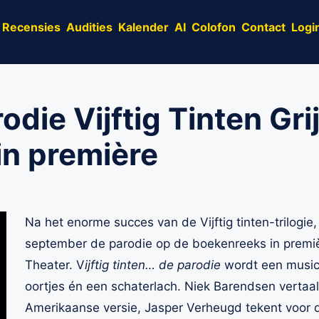
Recensies
Audities
Kalender
AI
Colofon
Contact
Logi
die Vijftig Tinten Gri
in première
Na het enorme succes van de Vijftig tinten-trilogie
september de parodie op de boekenreeks in premiè
Theater. V
ijftig tinten… de parodie
wordt een musica
oortjes én een schaterlach. Niek Barendsen vertaa
Amerikaanse versie, Jasper Verheugd tekent voor d