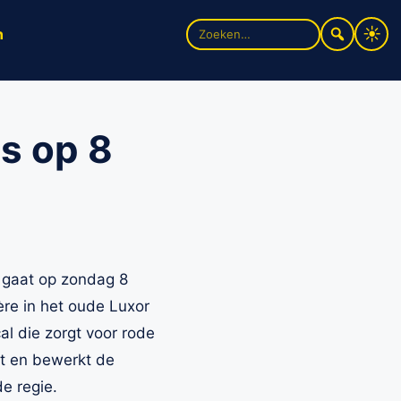
Zoek
n
naar:
js op 8
, gaat op zondag 8
re in het oude Luxor
l die zorgt voor rode
lt en bewerkt de
e regie.