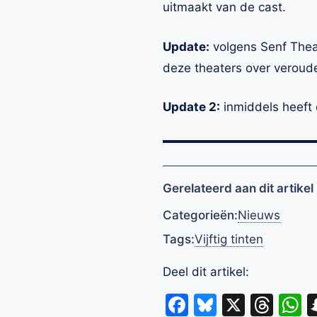
uitmaakt van de cast.
Update:
volgens Senf Thea
deze theaters over veroude
Update 2:
inmiddels heeft 
Gerelateerd aan dit artikel
Categorieën:
Nieuws
Tags:
Vijftig tinten
Deel dit artikel:
Facebook
Bluesky
X
Thr
W