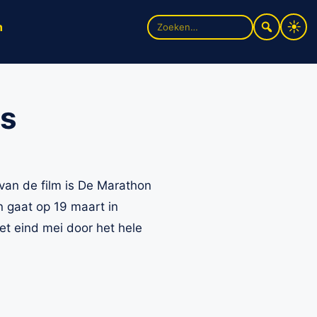
Zoek
n
naar:
es
van de film is De Marathon
n gaat op 19 maart in
et eind mei door het hele