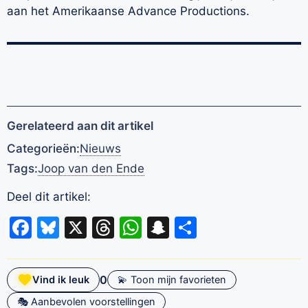
aan het Amerikaanse Advance Productions.
Gerelateerd aan dit artikel
Categorieën:
Nieuws
Tags:
Joop van den Ende
Deel dit artikel:
Facebook
Bluesky
X
Threads
WhatsApp
Snapchat
Delen
0
Vind ik leuk
💫 Toon mijn favorieten
🎭 Aanbevolen voorstellingen