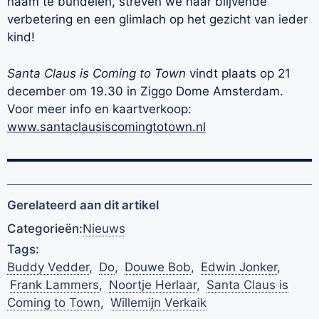
naam te bundelen, streven we naar blijvende
verbetering en een glimlach op het gezicht van ieder
kind!
Santa Claus is Coming to Town
vindt plaats op 21
december om 19.30 in Ziggo Dome Amsterdam.
Voor meer info en kaartverkoop:
www.santaclausiscomingtotown.nl
Gerelateerd aan dit artikel
Categorieën:
Nieuws
Tags:
Buddy Vedder
,
Do
,
Douwe Bob
,
Edwin Jonker
,
Frank Lammers
,
Noortje Herlaar
,
Santa Claus is
Coming to Town
,
Willemijn Verkaik