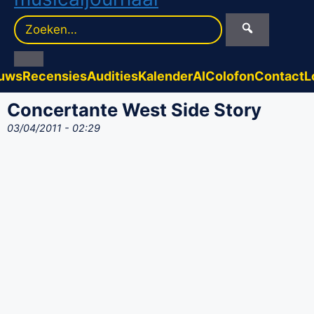
Zoek
naar:
uws
Recensies
Audities
Kalender
AI
Colofon
Contact
L
Concertante West Side Story
03/04/2011 - 02:29