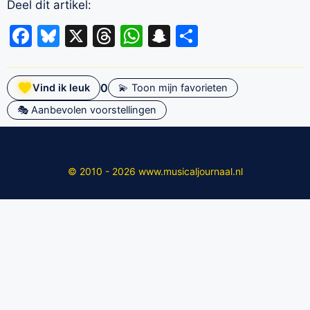
Deel dit artikel:
Facebook
Bluesky
X
Threads
WhatsApp
Snapchat
Delen
0
Vind ik leuk
💫 Toon mijn favorieten
🎭 Aanbevolen voorstellingen
© 2010 - 2026 www.musicaljournaal.nl