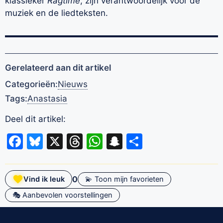
klassieker
Ragtime
, zijn verantwoordelijk voor de
muziek en de liedteksten.
Gerelateerd aan dit artikel
Categorieën:
Nieuws
Tags:
Anastasia
Deel dit artikel:
Facebook
Bluesky
X
Threads
WhatsApp
Snapchat
Delen
0
Vind ik leuk
💫 Toon mijn favorieten
🎭 Aanbevolen voorstellingen