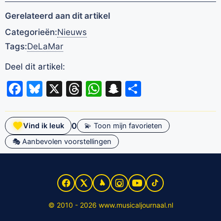
Gerelateerd aan dit artikel
Categorieën:
Nieuws
Tags:
DeLaMar
Deel dit artikel:
Facebook
Bluesky
X
Threads
WhatsApp
Snapchat
Delen
0
Vind ik leuk
💫 Toon mijn favorieten
🎭 Aanbevolen voorstellingen
© 2010 - 2026 www.musicaljournaal.nl