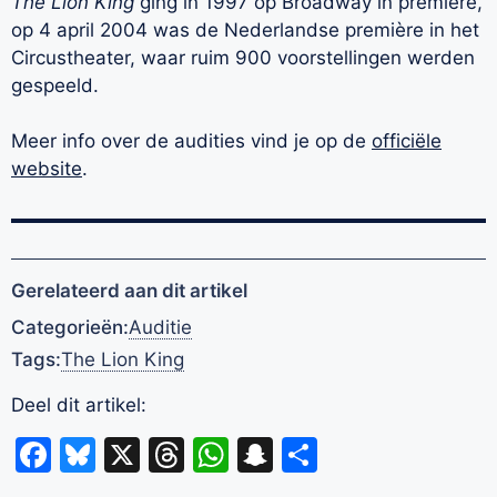
The Lion King
ging in 1997 op Broadway in première,
op 4 april 2004 was de Nederlandse première in het
Circustheater, waar ruim 900 voorstellingen werden
gespeeld.
Meer info over de audities vind je op de
officiële
website
.
Gerelateerd aan dit artikel
Categorieën:
Auditie
Tags:
The Lion King
Deel dit artikel:
Facebook
Bluesky
X
Threads
WhatsApp
Snapchat
Delen