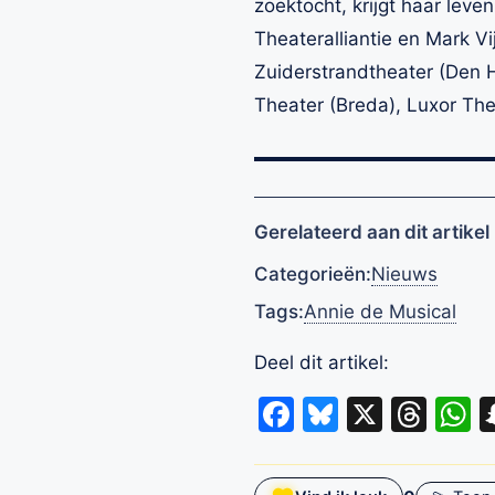
zoektocht, krijgt haar leve
Theateralliantie en Mark Vi
Zuiderstrandtheater (Den 
Theater (Breda), Luxor Th
Gerelateerd aan dit artikel
Categorieën:
Nieuws
Tags:
Annie de Musical
Deel dit artikel:
Facebook
Bluesky
X
Thr
W