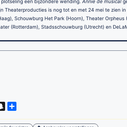
n plotseling een bijzondere wending.
Annie de musical
ge
jn Theaterproducties is nog tot en met 24 mei te zien in
Haag), Schouwburg Het Park (Hoorn), Theater Orpheus 
eater (Rotterdam), Stadsschouwburg (Utrecht) en DeLa
eads
hatsApp
Snapchat
Delen