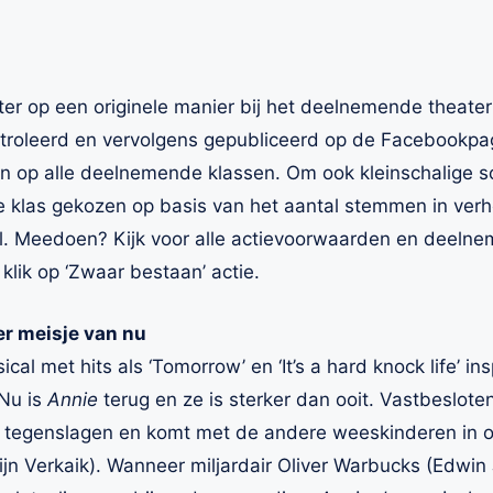
er op een originele manier bij het deelnemende theater 
roleerd en vervolgens gepubliceerd op de Facebookpag
 op alle deelnemende klassen. Om ook kleinschalige sch
 klas gekozen op basis van het aantal stemmen in verho
l. Meedoen? Kijk voor alle actievoorwaarden en deelne
klik op ‘Zwaar bestaan’ actie.
er meisje van nu
 met hits als ‘Tomorrow’ en ‘It’s a hard knock life’ ins
Nu is
Annie
terug en ze is sterker dan ooit. Vastbeslote
le tegenslagen en komt met de andere weeskinderen in
jn Verkaik). Wanneer miljardair Oliver Warbucks (Edwin 