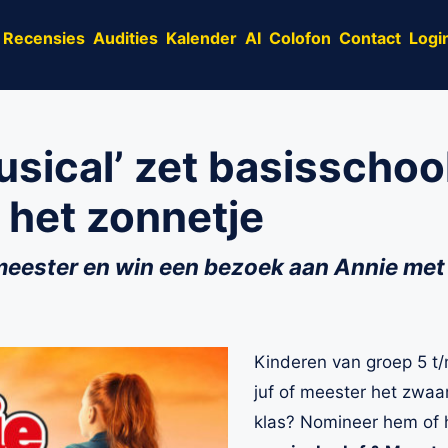
Recensies
Audities
Kalender
AI
Colofon
Contact
Logi
usical’ zet basisschool
 het zonnetje
meester en win een bezoek aan Annie met 
Kinderen van groep 5 t/
juf of meester het zwaar
klas? Nomineer hem of 