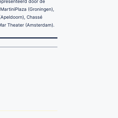
presenteerd door de
 MartiniPlaza (Groningen),
(Apeldoorn), Chassé
Mar Theater (Amsterdam).