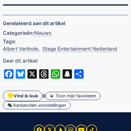
Gerelateerd aan dit artikel
Categorieën:
Nieuws
Tags:
Albert Verlinde
,
Stage Entertainment Nederland
Deel dit artikel:
Facebook
Bluesky
X
Threads
WhatsApp
Snapchat
Delen
0
Vind ik leuk
💫 Toon mijn favorieten
🎭 Aanbevolen voorstellingen