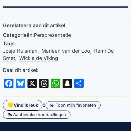
Gerelateerd aan dit artikel
Categorieën:
Perspresentatie
Tags:
Josje Huisman
,
Marleen van der Loo
,
Remi De
Smet
,
Wickie de Viking
Deel dit artikel:
Facebook
Bluesky
X
Threads
WhatsApp
Snapchat
Delen
0
Vind ik leuk
💫 Toon mijn favorieten
🎭 Aanbevolen voorstellingen