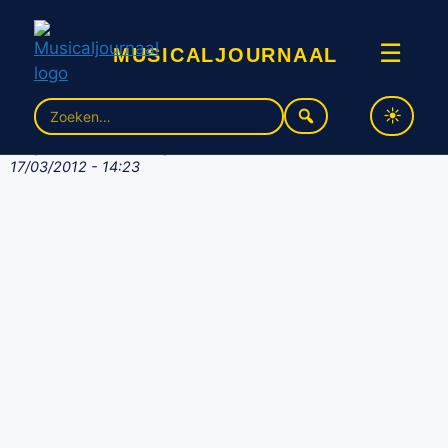
musicaljournaal
☰
Wicked presenteert Alternate
Zoek
naar:
Fiyero – Ferry Doedens
17/03/2012 - 14:23