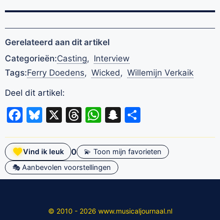
Gerelateerd aan dit artikel
Categorieën:
Casting
,
Interview
Tags:
Ferry Doedens
,
Wicked
,
Willemijn Verkaik
Deel dit artikel:
Facebook
Bluesky
X
Threads
WhatsApp
Snapchat
Delen
0
Vind ik leuk
💫 Toon mijn favorieten
🎭 Aanbevolen voorstellingen
© 2010 - 2026 www.musicaljournaal.nl