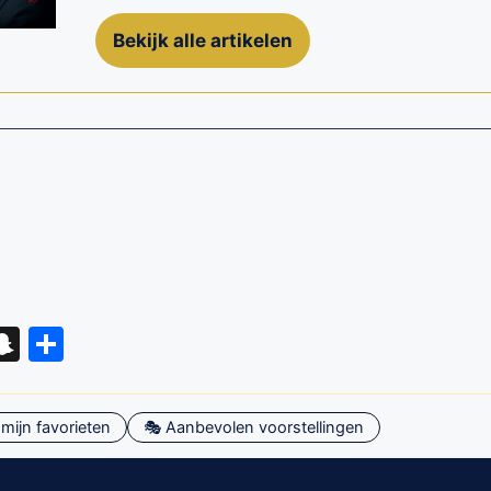
Bekijk alle artikelen
eads
hatsApp
Snapchat
Delen
mijn favorieten
🎭 Aanbevolen voorstellingen