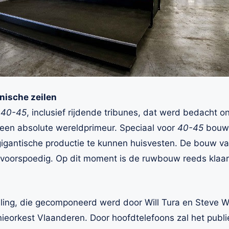
hnische zeilen
n
40-45
, inclusief rijdende tribunes, dat werd bedacht o
 een absolute wereldprimeur. Speciaal voor
40-45
bouwt
gantische productie te kunnen huisvesten. De bouw v
 voorspoedig. Op dit moment is de ruwbouw reeds klaa
ling, die gecomponeerd werd door Will Tura en Steve Wi
ieorkest Vlaanderen. Door hoofdtelefoons zal het publi