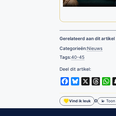
Gerelateerd aan dit artikel
Categorieën:
Nieuws
Tags:
40-45
Deel dit artikel:
Facebook
Bluesky
X
Thr
W
0
Vind ik leuk
💫 Toon 