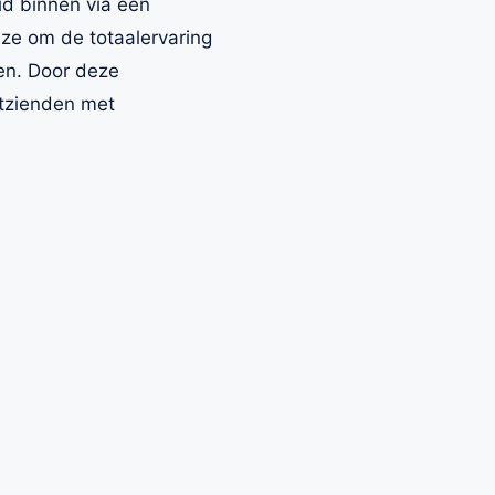
id binnen via een
uze om de totaalervaring
en. Door deze
htzienden met