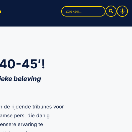
Zoek
n
naar:
’40-45′!
ieke beleving
 de rijdende tribunes voor
amse pers, die danig
ensere ervaring te