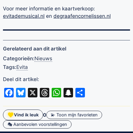
Voor meer informatie en kaartverkoop:
evitademusical.nl
en
degraafencornelissen.nl
Gerelateerd aan dit artikel
Categorieën:
Nieuws
Tags:
Evita
Deel dit artikel:
Facebook
Bluesky
X
Threads
WhatsApp
Snapchat
Delen
0
Vind ik leuk
💫 Toon mijn favorieten
🎭 Aanbevolen voorstellingen