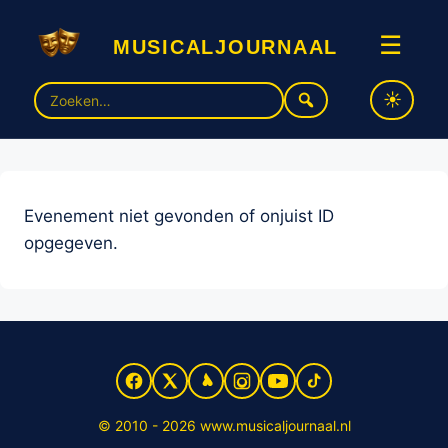
musicaljournaal
☰
Zoek
naar:
Evenement niet gevonden of onjuist ID
opgegeven.
© 2010 - 2026 www.musicaljournaal.nl