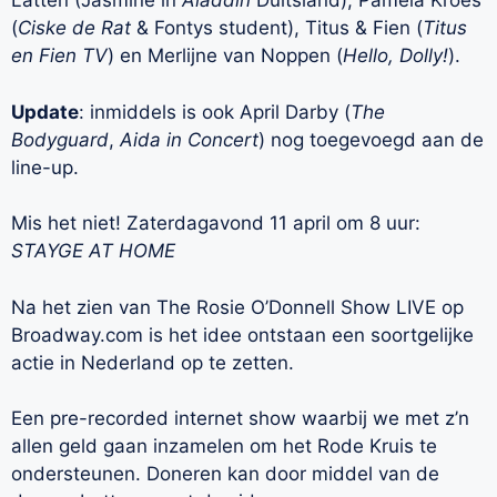
Latten (Jasmine in
Aladdin
Duitsland), Pamela Kroes
(
Ciske de Rat
& Fontys student), Titus & Fien (
Titus
en Fien TV
) en Merlijne van Noppen (
Hello, Dolly!
).
Update
: inmiddels is ook April Darby (
The
Bodyguard
,
Aida in Concert
) nog toegevoegd aan de
line-up.
Mis het niet! Zaterdagavond 11 april om 8 uur:
STAYGE AT HOME
Na het zien van The Rosie O’Donnell Show LIVE op
Broadway.com is het idee ontstaan een soortgelijke
actie in Nederland op te zetten.
Een pre-recorded internet show waarbij we met z’n
allen geld gaan inzamelen om het Rode Kruis te
ondersteunen. Doneren kan door middel van de