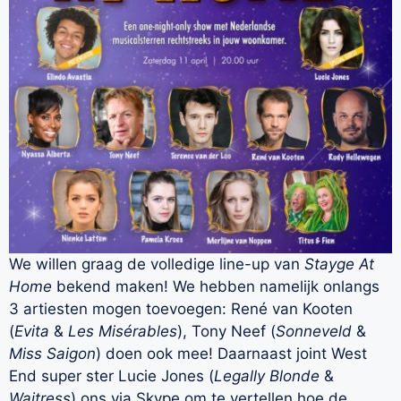
We willen graag de volledige line-up van
Stayge At
Home
bekend maken! We hebben namelijk onlangs
3 artiesten mogen toevoegen: René van Kooten
(
Evita
&
Les Misérables
), Tony Neef (
Sonneveld
&
Miss Saigon
) doen ook mee! Daarnaast joint West
End super ster Lucie Jones (
Legally Blonde
&
Waitress
) ons via Skype om te vertellen hoe de