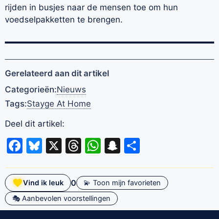
rijden in busjes naar de mensen toe om hun
voedselpakketten te brengen.
Gerelateerd aan dit artikel
Categorieën:
Nieuws
Tags:
Stayge At Home
Deel dit artikel:
Facebook
Bluesky
X
Threads
WhatsApp
Snapchat
Delen
0
Vind ik leuk
💫 Toon mijn favorieten
🎭 Aanbevolen voorstellingen